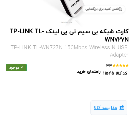
لمس کنید برای بزرگنمایی
کارت شبکه بی سیم تی پی لینک TP-LINK TL-
WN727N
TP-LINK TL-WN727N 150Mbps Wireless N USB
Adapter
33
موجود
راهنمای خرید
کد کالا
11545
مقایسه کالا