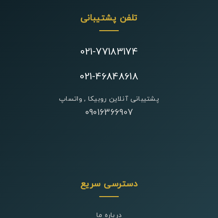
تلفن پشتیبانی
021-77183174
021-46848618
پشتیبانی آنلاین روبیکا , واتساپ
09016366907
دسترسی سریع
درباره ما