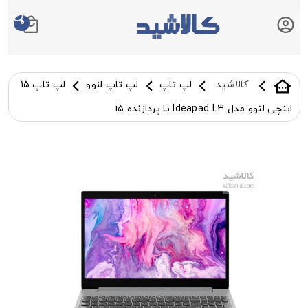
0
سبد خرید شما
کالاشید
لپ تاپ
لپ تاپ لنوو
لپ تاپ ۱۵
اینچی لنوو مدل Ideapad L۳ با پردازنده i۵