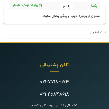
3:35:19 1404/12/03
یکتا
ممنون از برخورد خوب و پیگیری‌های سایت.
0
تلفن پشتیبانی
021-77183174
021-46848618
پشتیبانی آنلاین روبیکا , واتساپ