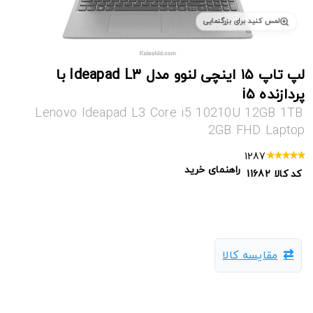
لمس کنید برای بزرگنمایی
لپ تاپ ۱۵ اینچی لنوو مدل Ideapad L۳ با
پردازنده i۵
Lenovo Ideapad L3 Core i5 10210U 12GB 1TB
2GB FHD Laptop
1287
راهنمای خرید
کد کالا
11682
مقایسه کالا